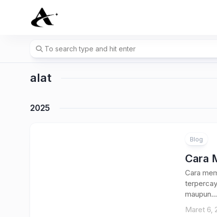
Skip
to
content
alat
2025
Blog
Cara M
Cara memi
terpercay
maupun...
Maret 6, 