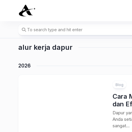
Skip
to
content
alur kerja dapur
2026
Blog
Cara 
dan Ef
Dapur ya
Anda seti
sangat...