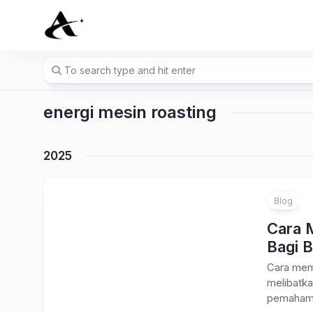
Skip
to
content
energi mesin roasting
2025
Blog
Cara 
Bagi B
Cara memi
melibatka
pemahama