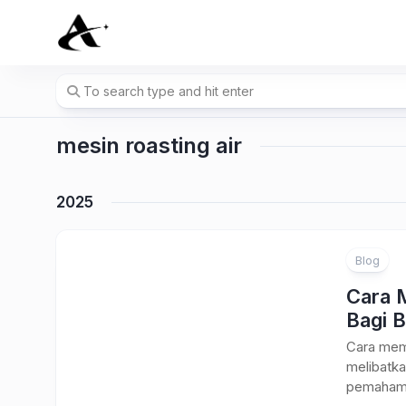
Skip
to
content
mesin roasting air
2025
Blog
Cara 
Bagi B
Cara memi
melibatka
pemahama