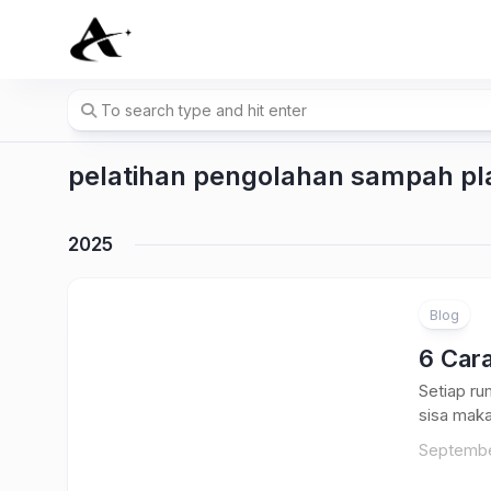
Skip
to
content
pelatihan pengolahan sampah pla
2025
Blog
6 Car
Setiap ru
sisa maka
Septembe