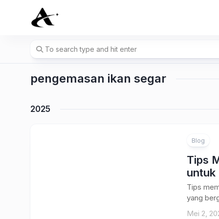
Skip
to
content
pengemasan ikan segar
2025
Blog
Tips 
untuk
Tips memi
yang berg
Mei 2, 20