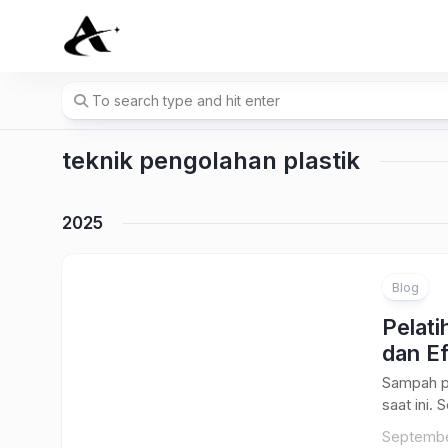
Skip
to
content
teknik pengolahan plastik
2025
Blog
Pelati
dan Ef
Sampah pl
saat ini. 
Septembe