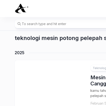
Skip
to
content
teknologi mesin potong pelepah 
2025
Teknolog
Mesin
Cangg
kamu tahu
pelepah s
Februari 