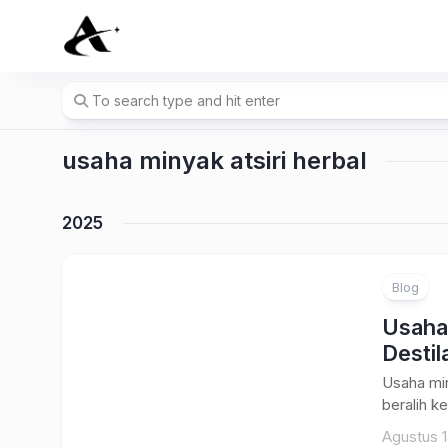
Skip
to
content
usaha minyak atsiri herbal
2025
Blog
Usaha
Desti
Usaha min
beralih k
Agustus 1