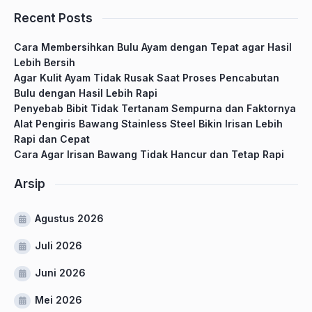
Recent Posts
Cara Membersihkan Bulu Ayam dengan Tepat agar Hasil
Lebih Bersih
Agar Kulit Ayam Tidak Rusak Saat Proses Pencabutan
Bulu dengan Hasil Lebih Rapi
Penyebab Bibit Tidak Tertanam Sempurna dan Faktornya
Alat Pengiris Bawang Stainless Steel Bikin Irisan Lebih
Rapi dan Cepat
Cara Agar Irisan Bawang Tidak Hancur dan Tetap Rapi
Arsip
Agustus 2026
Juli 2026
Juni 2026
Mei 2026