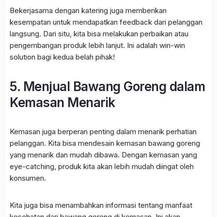
Bekerjasama dengan katering juga memberikan
kesempatan untuk mendapatkan feedback dari pelanggan
langsung. Dari situ, kita bisa melakukan perbaikan atau
pengembangan produk lebih lanjut. Ini adalah win-win
solution bagi kedua belah pihak!
5. Menjual Bawang Goreng dalam
Kemasan Menarik
Kemasan juga berperan penting dalam menarik perhatian
pelanggan. Kita bisa mendesain kemasan bawang goreng
yang menarik dan mudah dibawa. Dengan kemasan yang
eye-catching, produk kita akan lebih mudah diingat oleh
konsumen.
Kita juga bisa menambahkan informasi tentang manfaat
kesehatan dari bawang goreng di kemasan. Ini akan