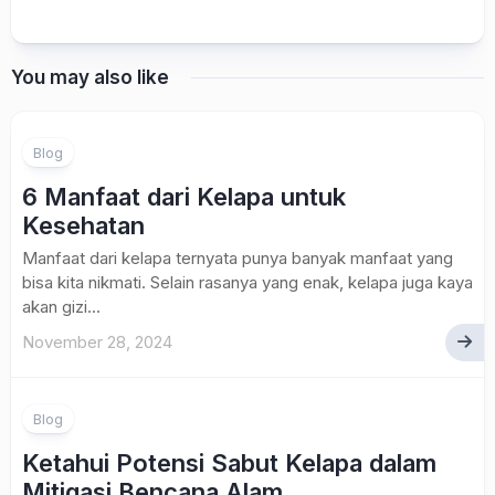
You may also like
Blog
6 Manfaat dari Kelapa untuk
Kesehatan
Manfaat dari kelapa ternyata punya banyak manfaat yang
bisa kita nikmati. Selain rasanya yang enak, kelapa juga kaya
akan gizi...
November 28, 2024
Blog
Ketahui Potensi Sabut Kelapa dalam
Mitigasi Bencana Alam