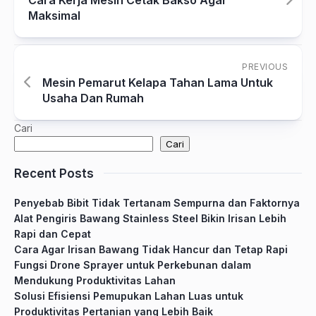
Maksimal
PREVIOUS
Mesin Pemarut Kelapa Tahan Lama Untuk
Usaha Dan Rumah
Cari
Cari
Recent Posts
Penyebab Bibit Tidak Tertanam Sempurna dan Faktornya
Alat Pengiris Bawang Stainless Steel Bikin Irisan Lebih
Rapi dan Cepat
Cara Agar Irisan Bawang Tidak Hancur dan Tetap Rapi
Fungsi Drone Sprayer untuk Perkebunan dalam
Mendukung Produktivitas Lahan
Solusi Efisiensi Pemupukan Lahan Luas untuk
Produktivitas Pertanian yang Lebih Baik