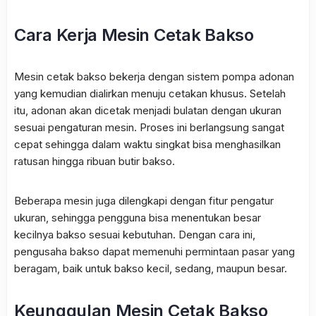
Cara Kerja Mesin Cetak Bakso
Mesin cetak bakso bekerja dengan sistem pompa adonan
yang kemudian dialirkan menuju cetakan khusus. Setelah
itu, adonan akan dicetak menjadi bulatan dengan ukuran
sesuai pengaturan mesin. Proses ini berlangsung sangat
cepat sehingga dalam waktu singkat bisa menghasilkan
ratusan hingga ribuan butir bakso.
Beberapa mesin juga dilengkapi dengan fitur pengatur
ukuran, sehingga pengguna bisa menentukan besar
kecilnya bakso sesuai kebutuhan. Dengan cara ini,
pengusaha bakso dapat memenuhi permintaan pasar yang
beragam, baik untuk bakso kecil, sedang, maupun besar.
Keunggulan Mesin Cetak Bakso