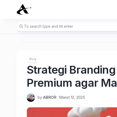
Skip
to
content
Blog
Strategi Brandin
Premium agar Mak
by
ABROR
Maret 12, 2025