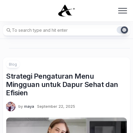
Skip
to
content
Blog
Strategi Pengaturan Menu
Mingguan untuk Dapur Sehat dan
Efisien
by
maya
September 22, 2025