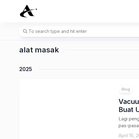
Skip
to
content
alat masak
2025
Blog
Vacuu
Buat 
Lagi peng
pas-pasan
April 15, 