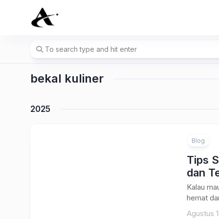
Skip
to
content
bekal kuliner
2025
Blog
Tips 
dan T
Kalau mau
hemat dan
Agustus 1