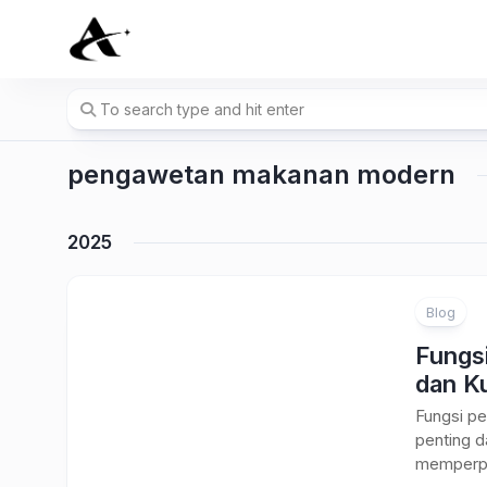
Skip
to
content
pengawetan makanan modern
2025
Blog
Fungs
dan Ku
Fungsi p
penting d
memperpa