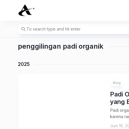
Skip
to
content
penggilingan padi organik
2025
Blog
Padi O
yang 
Padi orga
karena ra
Juni 16, 