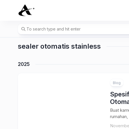
Skip
to
content
sealer otomatis stainless
2025
Blog
Spesi
Otomat
Buat kam
rumahan, 
November