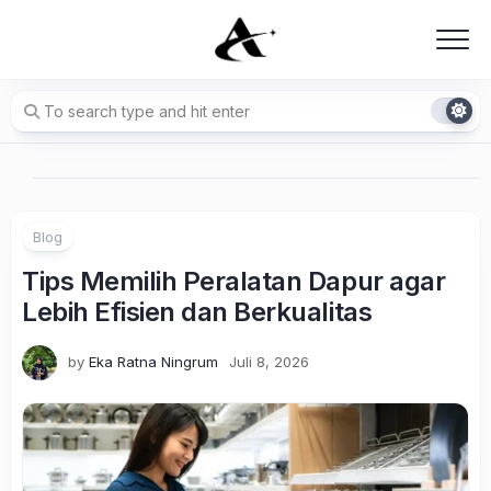
Skip
to
content
Blog
Tips Memilih Peralatan Dapur agar
Lebih Efisien dan Berkualitas
by
Eka Ratna Ningrum
Juli 8, 2026