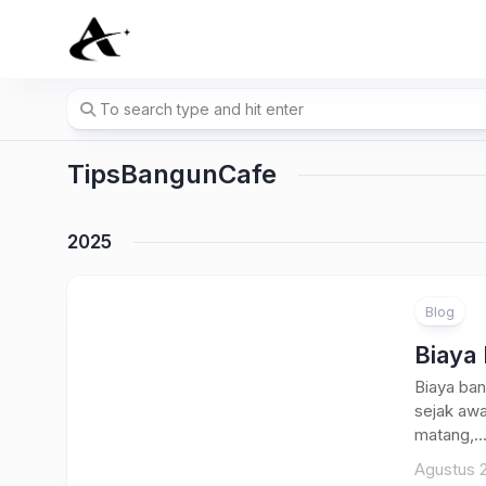
Skip
to
content
TipsBangunCafe
2025
Blog
Biaya 
Biaya ban
sejak awa
matang,..
Agustus 