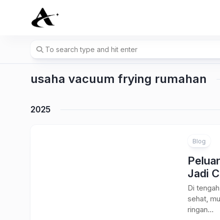
Skip
to
content
usaha vacuum frying rumahan
2025
Blog
Pelua
Jadi 
Di tengah
sehat, mu
ringan...