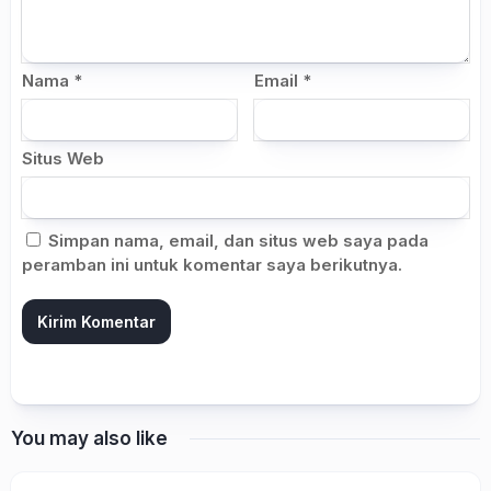
Nama
*
Email
*
Situs Web
Simpan nama, email, dan situs web saya pada
peramban ini untuk komentar saya berikutnya.
You may also like