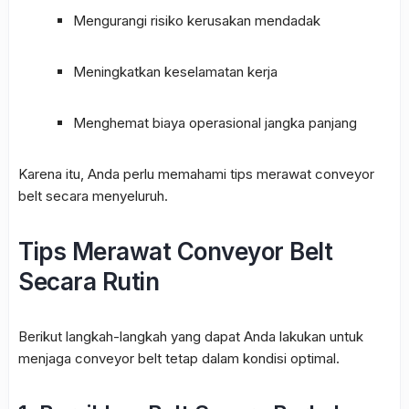
Mengurangi risiko kerusakan mendadak
Meningkatkan keselamatan kerja
Menghemat biaya operasional jangka panjang
Karena itu, Anda perlu memahami tips merawat conveyor
belt secara menyeluruh.
Tips Merawat Conveyor Belt
Secara Rutin
Berikut langkah-langkah yang dapat Anda lakukan untuk
menjaga conveyor belt tetap dalam kondisi optimal.