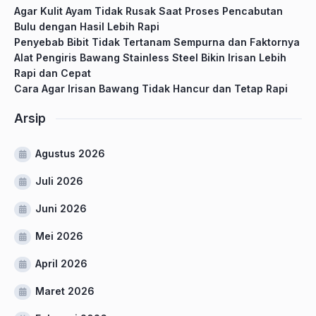
Agar Kulit Ayam Tidak Rusak Saat Proses Pencabutan
Bulu dengan Hasil Lebih Rapi
Penyebab Bibit Tidak Tertanam Sempurna dan Faktornya
Alat Pengiris Bawang Stainless Steel Bikin Irisan Lebih
Rapi dan Cepat
Cara Agar Irisan Bawang Tidak Hancur dan Tetap Rapi
Arsip
Agustus 2026
Juli 2026
Juni 2026
Mei 2026
April 2026
Maret 2026