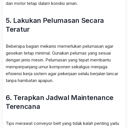
dan motor tetap dalam kondisi aman.
5. Lakukan Pelumasan Secara
Teratur
Beberapa bagian mekanis memerlukan pelumasan agar
gesekan tetap minimal. Gunakan pelumas yang sesuai
dengan jenis mesin. Pelumasan yang tepat membantu
memperpanjang umur komponen sekaligus menjaga
efisiensi kerja sistem agar pekerjaan selalu berjalan lancar
tanpa hambatan apapun.
6. Terapkan Jadwal Maintenance
Terencana
Tips merawat conveyor belt yang tidak kalah penting yaitu