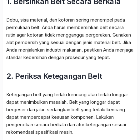
1. Bersihkan Belt Secara Berkala
Debu, sisa material, dan kotoran sering menempel pada
permukaan belt. Anda harus membersihkan belt secara
rutin agar kotoran tidak mengganggu pergerakan. Gunakan
alat pembersih yang sesuai dengan jenis material belt. Jika
Anda menjalankan industri makanan, pastikan Anda menjaga
standar kebersihan dengan prosedur yang tepat.
2. Periksa Ketegangan Belt
Ketegangan belt yang terlalu kencang atau terlalu longgar
dapat menimbulkan masalah. Belt yang longgar dapat
bergeser dari jalur, sedangkan belt yang terlalu kencang
dapat mempercepat keausan komponen. Lakukan
pengecekan secara berkala dan atur ketegangan sesuai
rekomendasi spesifikasi mesin.