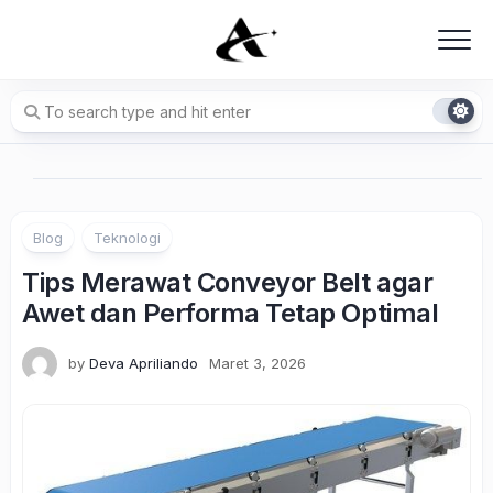
Skip
to
content
Blog
Teknologi
Tips Merawat Conveyor Belt agar
Awet dan Performa Tetap Optimal
by
Deva Apriliando
Maret 3, 2026