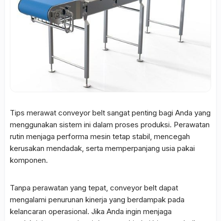
Tips merawat conveyor belt sangat penting bagi Anda yang
menggunakan sistem ini dalam proses produksi. Perawatan
rutin menjaga performa mesin tetap stabil, mencegah
kerusakan mendadak, serta memperpanjang usia pakai
komponen.
Tanpa perawatan yang tepat, conveyor belt dapat
mengalami penurunan kinerja yang berdampak pada
kelancaran operasional. Jika Anda ingin menjaga