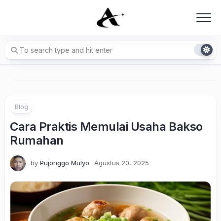
Skip
to
content
Blog
Cara Praktis Memulai Usaha Bakso
Rumahan
by
Pujonggo Mulyo
Agustus 20, 2025