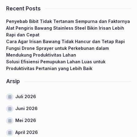
Recent Posts
Penyebab Bibit Tidak Tertanam Sempurna dan Faktornya
Alat Pengiris Bawang Stainless Steel Bikin Irisan Lebih
Rapi dan Cepat
Cara Agar Irisan Bawang Tidak Hancur dan Tetap Rapi
Fungsi Drone Sprayer untuk Perkebunan dalam
Mendukung Produktivitas Lahan
Solusi Efisiensi Pemupukan Lahan Luas untuk
Produktivitas Pertanian yang Lebih Baik
Arsip
Juli 2026
Juni 2026
Mei 2026
April 2026