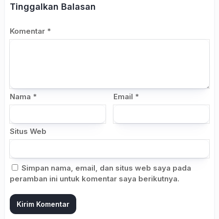
Tinggalkan Balasan
Komentar
*
Nama
*
Email
*
Situs Web
Simpan nama, email, dan situs web saya pada
peramban ini untuk komentar saya berikutnya.