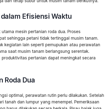
aga dan tetap subur untuk musim tanam berikutnya.
 dalam Efisiensi Waktu
t utama mesin pertanian roda dua. Proses
pat sehingga petani tidak tertinggal musim tanam.
uk kegiatan lain seperti pemupukan atau perawatan
utama saat musim tanam berlangsung serentak.
produktivitas pertanian dapat meningkat secara
n Roda Dua
gsi optimal, perawatan rutin perlu dilakukan. Setelah
dari tanah dan lumpur yang menempel. Pemeriksaan
ing harus dilakukan secara berkala. Pisau bajak juga