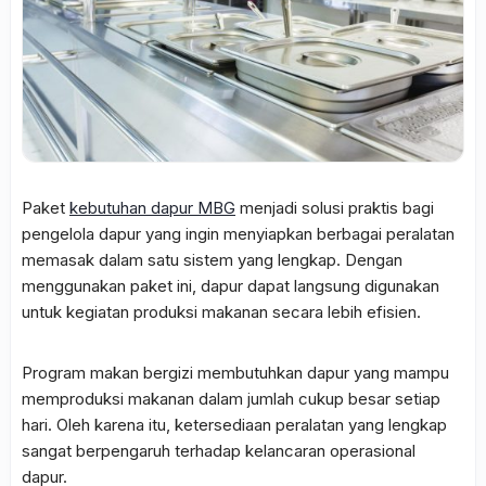
Paket
kebutuhan dapur MBG
menjadi solusi praktis bagi
pengelola dapur yang ingin menyiapkan berbagai peralatan
memasak dalam satu sistem yang lengkap. Dengan
menggunakan paket ini, dapur dapat langsung digunakan
untuk kegiatan produksi makanan secara lebih efisien.
Program makan bergizi membutuhkan dapur yang mampu
memproduksi makanan dalam jumlah cukup besar setiap
hari. Oleh karena itu, ketersediaan peralatan yang lengkap
sangat berpengaruh terhadap kelancaran operasional
dapur.