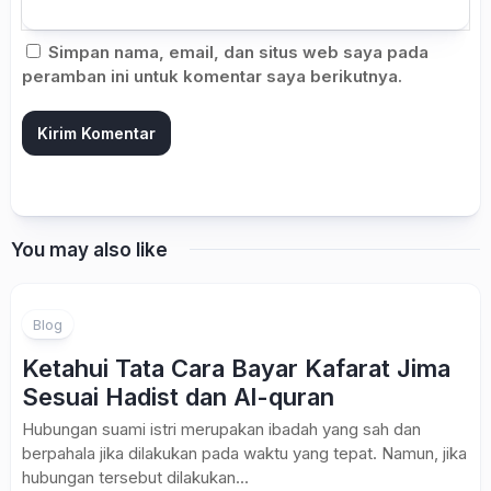
Simpan nama, email, dan situs web saya pada
peramban ini untuk komentar saya berikutnya.
You may also like
Blog
Ketahui Tata Cara Bayar Kafarat Jima
Sesuai Hadist dan Al-quran
Hubungan suami istri merupakan ibadah yang sah dan
berpahala jika dilakukan pada waktu yang tepat. Namun, jika
hubungan tersebut dilakukan...