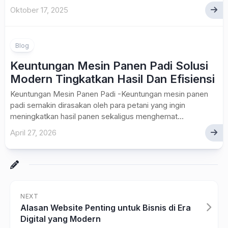
Oktober 17, 2025
Blog
Keuntungan Mesin Panen Padi Solusi
Modern Tingkatkan Hasil Dan Efisiensi
Keuntungan Mesin Panen Padi -Keuntungan mesin panen
padi semakin dirasakan oleh para petani yang ingin
meningkatkan hasil panen sekaligus menghemat...
April 27, 2026
NEXT
Alasan Website Penting untuk Bisnis di Era
Digital yang Modern