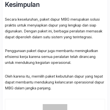
Kesimpulan
Secara keseluruhan, paket dapur MBG merupakan solusi
praktis untuk menyiapkan dapur yang lengkap dan siap
digunakan. Dengan paket ini, berbagai peralatan memasak
dapat diperoleh dalam satu sistem yang terintegrasi.
Penggunaan paket dapur juga membantu meningkatkan
efisiensi kerja karena semua peralatan telah dirancang
untuk mendukung kegiatan operasional.
Oleh karena itu, memilih paket kebutuhan dapur yang tepat
dapat membantu mendukung kelancaran operasional dapur
MBG dalam jangka panjang.