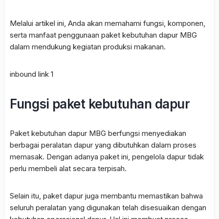
Melalui artikel ini, Anda akan memahami fungsi, komponen,
serta manfaat penggunaan paket kebutuhan dapur MBG
dalam mendukung kegiatan produksi makanan.
inbound link 1
Fungsi paket kebutuhan dapur
Paket kebutuhan dapur MBG berfungsi menyediakan
berbagai peralatan dapur yang dibutuhkan dalam proses
memasak. Dengan adanya paket ini, pengelola dapur tidak
perlu membeli alat secara terpisah.
Selain itu, paket dapur juga membantu memastikan bahwa
seluruh peralatan yang digunakan telah disesuaikan dengan