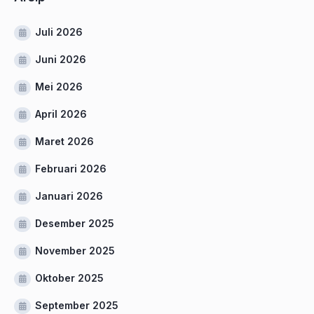
Juli 2026
Juni 2026
Mei 2026
April 2026
Maret 2026
Februari 2026
Januari 2026
Desember 2025
November 2025
Oktober 2025
September 2025