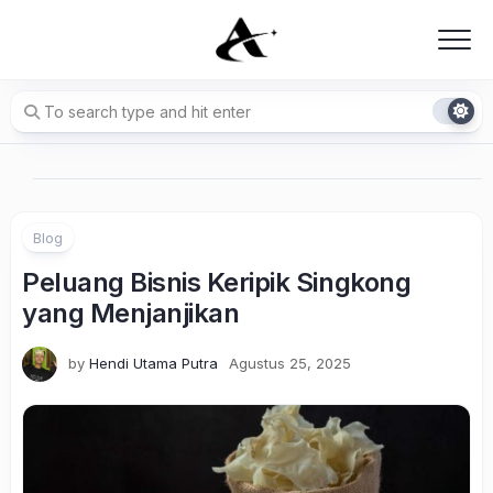
Skip
to
content
Blog
Peluang Bisnis Keripik Singkong
yang Menjanjikan
by
Hendi Utama Putra
Agustus 25, 2025