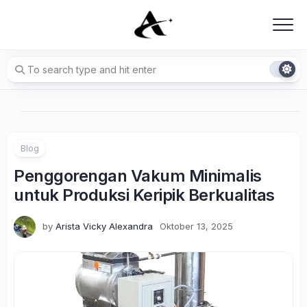
Skip
to
content
Blog
Penggorengan Vakum Minimalis
untuk Produksi Keripik Berkualitas
by
Arista Vicky Alexandra
Oktober 13, 2025