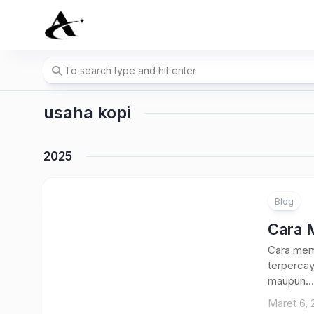
Skip
to
content
usaha kopi
2025
Blog
Cara M
Cara memi
terpercay
maupun...
Maret 6, 