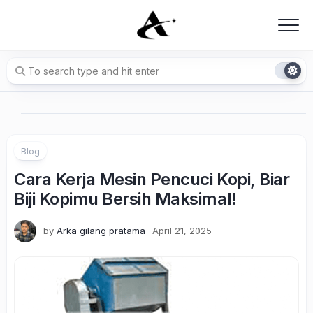
Skip
to
content
Blog
Cara Kerja Mesin Pencuci Kopi, Biar
Biji Kopimu Bersih Maksimal!
by
Arka gilang pratama
April 21, 2025