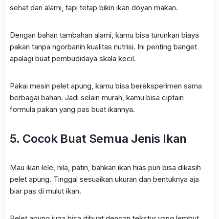
sehat dan alami, tapi tetap bikin ikan doyan makan.
Dengan bahan tambahan alami, kamu bisa turunkan biaya
pakan tanpa ngorbanin kualitas nutrisi. Ini penting banget
apalagi buat pembudidaya skala kecil.
Pakai mesin pelet apung, kamu bisa bereksperimen sama
berbagai bahan. Jadi selain murah, kamu bisa ciptain
formula pakan yang pas buat ikannya.
5. Cocok Buat Semua Jenis Ikan
Mau ikan lele, nila, patin, bahkan ikan hias pun bisa dikasih
pelet apung. Tinggal sesuaikan ukuran dan bentuknya aja
biar pas di mulut ikan.
Pelet apung juga bisa dibuat dengan tekstur yang lembut