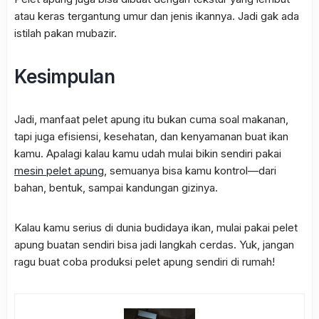
atau keras tergantung umur dan jenis ikannya. Jadi gak ada
istilah pakan mubazir.
Kesimpulan
Jadi, manfaat pelet apung itu bukan cuma soal makanan,
tapi juga efisiensi, kesehatan, dan kenyamanan buat ikan
kamu. Apalagi kalau kamu udah mulai bikin sendiri pakai
mesin pelet apung
, semuanya bisa kamu kontrol—dari
bahan, bentuk, sampai kandungan gizinya.
Kalau kamu serius di dunia budidaya ikan, mulai pakai pelet
apung buatan sendiri bisa jadi langkah cerdas. Yuk, jangan
ragu buat coba produksi pelet apung sendiri di rumah!