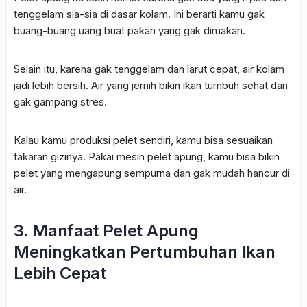
tenggelam sia-sia di dasar kolam. Ini berarti kamu gak
buang-buang uang buat pakan yang gak dimakan.
Selain itu, karena gak tenggelam dan larut cepat, air kolam
jadi lebih bersih. Air yang jernih bikin ikan tumbuh sehat dan
gak gampang stres.
Kalau kamu produksi pelet sendiri, kamu bisa sesuaikan
takaran gizinya. Pakai mesin pelet apung, kamu bisa bikin
pelet yang mengapung sempurna dan gak mudah hancur di
air.
3. Manfaat Pelet Apung
Meningkatkan Pertumbuhan Ikan
Lebih Cepat