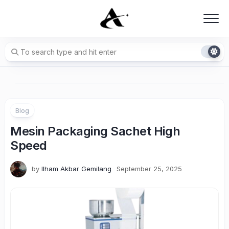
Skip
to
content
Blog
Mesin Packaging Sachet High
Speed
by
Ilham Akbar Gemilang
September 25, 2025