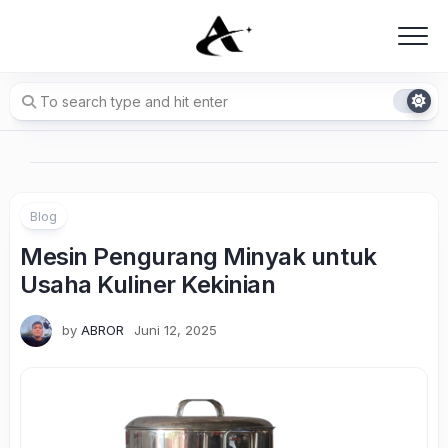
Skip
to
content
Blog
Mesin Pengurang Minyak untuk
Usaha Kuliner Kekinian
by
ABROR
Juni 12, 2025