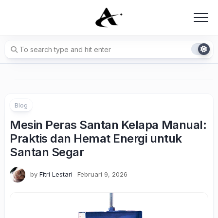
Skip
to
content
Blog
Mesin Peras Santan Kelapa Manual:
Praktis dan Hemat Energi untuk
Santan Segar
by
Fitri Lestari
Februari 9, 2026