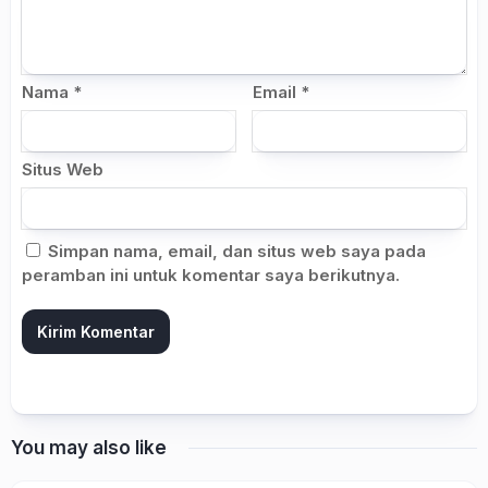
Nama
*
Email
*
Situs Web
Simpan nama, email, dan situs web saya pada
peramban ini untuk komentar saya berikutnya.
You may also like