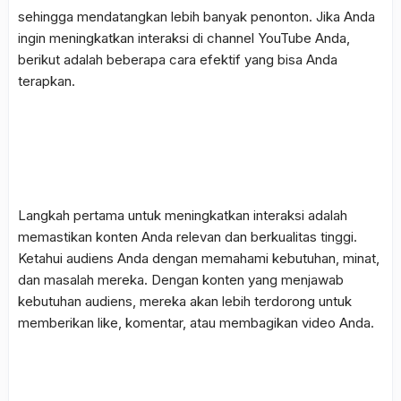
sehingga mendatangkan lebih banyak penonton. Jika Anda
ingin meningkatkan interaksi di channel YouTube Anda,
berikut adalah beberapa cara efektif yang bisa Anda
terapkan.
1. Buat Konten yang Relevan dan
Berkualitas
Langkah pertama untuk meningkatkan interaksi adalah
memastikan konten Anda relevan dan berkualitas tinggi.
Ketahui audiens Anda dengan memahami kebutuhan, minat,
dan masalah mereka. Dengan konten yang menjawab
kebutuhan audiens, mereka akan lebih terdorong untuk
memberikan like, komentar, atau membagikan video Anda.