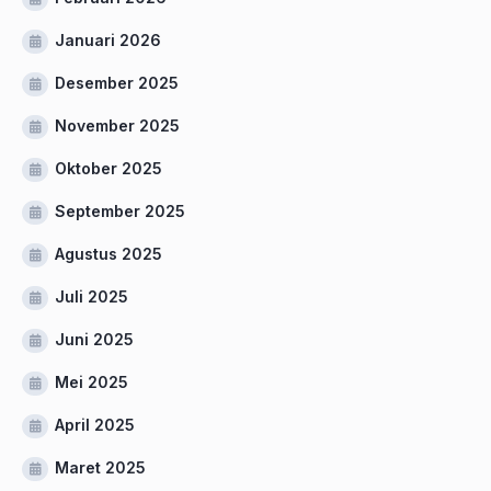
Januari 2026
Desember 2025
November 2025
Oktober 2025
September 2025
Agustus 2025
Juli 2025
Juni 2025
Mei 2025
April 2025
Maret 2025