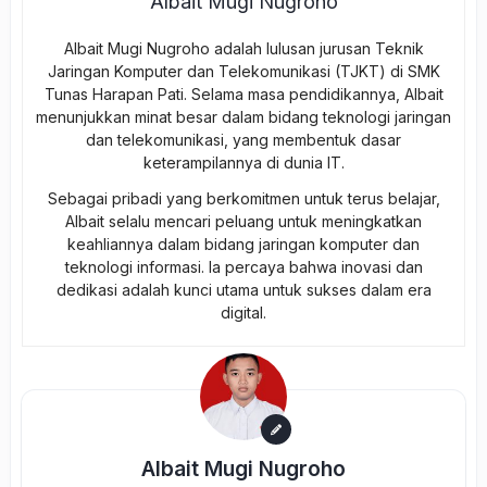
Albait Mugi Nugroho
Albait Mugi Nugroho adalah lulusan jurusan Teknik
Jaringan Komputer dan Telekomunikasi (TJKT) di SMK
Tunas Harapan Pati. Selama masa pendidikannya, Albait
menunjukkan minat besar dalam bidang teknologi jaringan
dan telekomunikasi, yang membentuk dasar
keterampilannya di dunia IT.
Sebagai pribadi yang berkomitmen untuk terus belajar,
Albait selalu mencari peluang untuk meningkatkan
keahliannya dalam bidang jaringan komputer dan
teknologi informasi. Ia percaya bahwa inovasi dan
dedikasi adalah kunci utama untuk sukses dalam era
digital.
Albait Mugi Nugroho