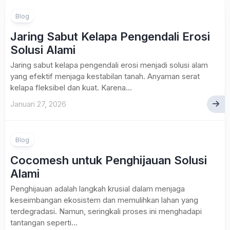
Blog
Jaring Sabut Kelapa Pengendali Erosi
Solusi Alami
Jaring sabut kelapa pengendali erosi menjadi solusi alam
yang efektif menjaga kestabilan tanah. Anyaman serat
kelapa fleksibel dan kuat. Karena...
Januari 27, 2026
Blog
Cocomesh untuk Penghijauan Solusi
Alami
Penghijauan adalah langkah krusial dalam menjaga
keseimbangan ekosistem dan memulihkan lahan yang
terdegradasi. Namun, seringkali proses ini menghadapi
tantangan seperti...