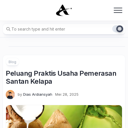
Skip
to
content
Blog
Peluang Praktis Usaha Pemerasan
Santan Kelapa
by
Dias Ardiansyah
Mei 28, 2025